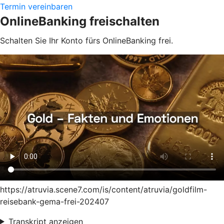
Termin vereinbaren
OnlineBanking freischalten
Schalten Sie Ihr Konto fürs OnlineBanking frei.
https://atruvia.scene7.com/is/content/atruvia/goldfilm-
reisebank-gema-frei-202407
Transkript anzeigen