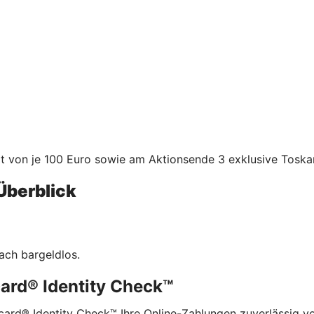
von je 100 Euro sowie am Aktionsende 3 exklusive Toskan
Überblick
ach bargeldlos.
card® Identity Check™
card® Identity Check™ Ihre Online-Zahlungen zuverlässig v